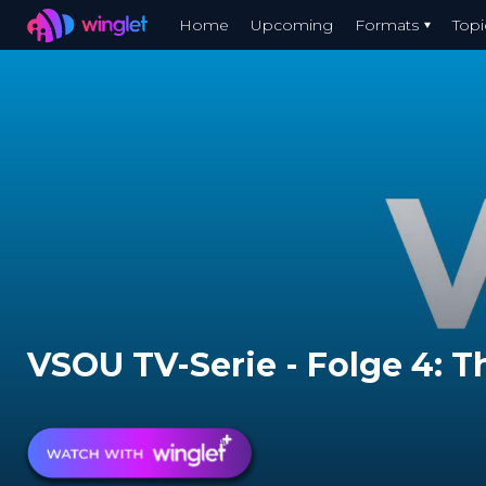
Winglet
Home
Upcoming
Formats
Topi
Skip
to
main
content
VSOU TV-Serie - Folge 4: T