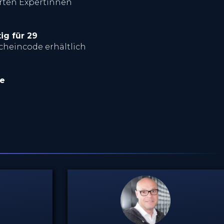
erten Expertinnen
ig für 29
cheincode erhältlich
te