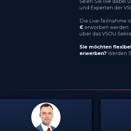
Seien Sie live dabei
und Experten der VS
Die Live-Teilnahme i
€
erworben werden.
über das VSOU-Sekret
Sie möchten flexib
erwerben?
Werden S