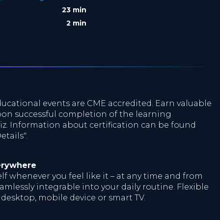
23 min
2 min
ucational events are CME accredited. Earn valuable
on successful completion of the learning
z. Information about certification can be found
tails".
erywhere
f whenever you feel like it – at any time and from
mlessly integrable into your daily routine. Flexible
 desktop, mobile device or smart TV.