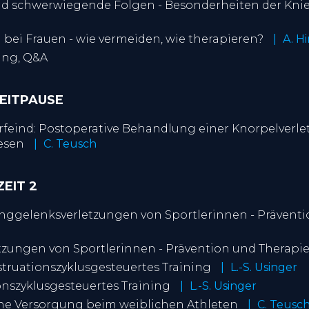
d schwerwiegende Folgen - Besonderheiten der Kni
bei Frauen - wie vermeiden, wie therapieren?
A. H
ting, Q&A
ZEITPAUSE
rfeind: Postoperative Behandlung einer Knorpelverle
esen
C. Teusch
ZEIT 2
runggelenksverletzungen von Sportlerinnen - Prävent
zungen von Sportlerinnen - Prävention und Therapi
struationszyklusgesteuertes Training
L.-S. Usinger
onszyklusgesteuertes Training
L.-S. Usinger
he Versorgung beim weiblichen Athleten
C. Teusc