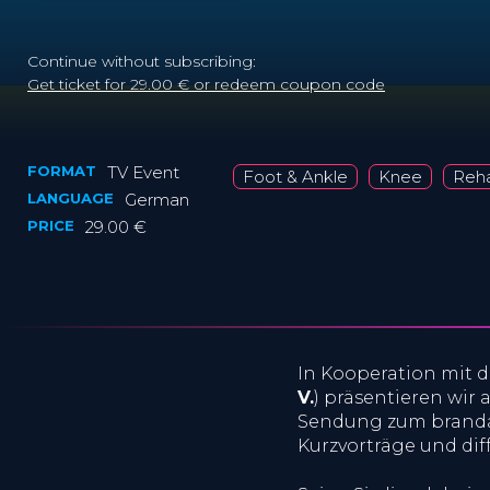
Continue without subscribing:
Get ticket for 29.00 € or redeem coupon code
FORMAT
TV Event
Foot & Ankle
Knee
Reha
LANGUAGE
German
PRICE
29.00 €
In Kooperation mit d
V.
) präsentieren wir
Sendung zum branda
Kurzvorträge und dif