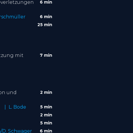
everletzungen
6 min
irschmüller
6 min
25 min
tzung mit
7 min
ion und
2 min
e
L. Bode
5 min
2 min
5 min
h/D. Schwager
6 min