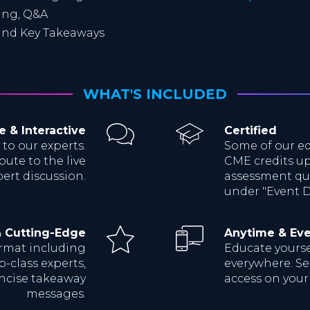
ting, Q&A
nd Key Takeaways
WHAT'S INCLUDED
e & Interactive
Certified
 to our experts.
Some of our ed
bute to the live
CME credits up
ert discussion.
assessment qui
under "Event De
& Cutting-Edge
Anytime & Ev
ormat including
Educate yoursel
p-class experts,
everywhere. Sea
oncise takeaway
access on your
messages.