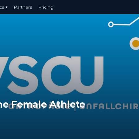
cs
Partners
Pricing
he Female Athlete