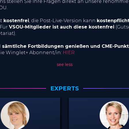
 uns stellen Sie Ihre Fragen direkt an unsere renommi
OU.
st
kostenfrei
, die Post-Live-Version kann
kostenpflicht
 Für
VSOU-Mitglieder ist auch diese kostenfrei
(Guts
ariat).
el sämtliche Fortbildungen genießen und CME-Punk
ie Winglet+ Abonnent/in:
HIER
see less
EXPERTS