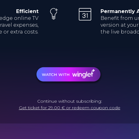
Efficient
Permanently A
-edge online TV
Benefit from u
ravel expenses,
version at you
 or extra costs.
the live broadc
Continue without subscribing:
Get ticket for 29.00 € or redeem coupon code