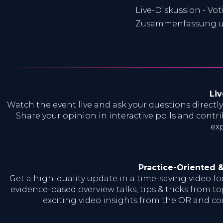
Live-Diskussion - Vo
Zusammenfassung u
Liv
Watch the event live and ask your questions directly
Share your opinion in interactive polls and contri
exp
Practice-Oriented 
Get a high-quality update in a time-saving video f
evidence-based overview talks, tips & tricks from to
exciting video insights from the OR and c