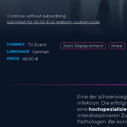
Continue without subscribing:
Get ticket for 49.00 € or redeem coupon code
FORMAT
TV Event
Joint Replacement
Knee
LANGUAGE
German
PRICE
49.00 €
Eine der schwerwie
Infektion. Die erfo
eine
hochspezialisi
interdisziplinären 
Pathologen. Bei ko