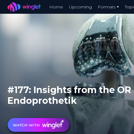
Winglet
Home
Upcoming
Formats
Topi
Skip
to
main
content
#177: Insights from the OR 
Endoprothetik