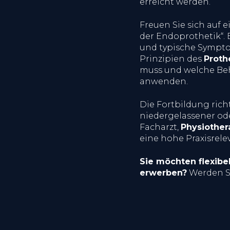
erreicht werden.
Freuen Sie sich auf 
der Endoprothetik“. 
und typische Sympto
Prinzipien des
Proth
muss und welche Be
anwenden.
Die Fortbildung rich
niedergelassener ode
Facharzt,
Physiothe
eine hohe Praxisrele
Sie möchten flexib
erwerben?
Werden S