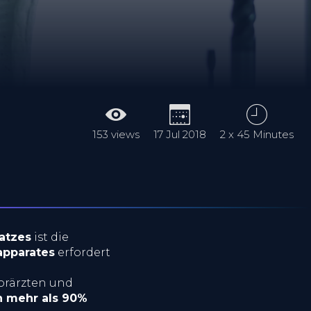
153 views
17 Jul 2018
2 x 45 Minutes
atzes
ist die
apparates
erfordert
orärzten und
n mehr als 90%