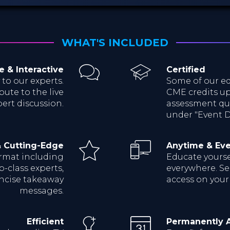
WHAT'S INCLUDED
e & Interactive
Certified
 to our experts.
Some of our ed
bute to the live
CME credits up
ert discussion.
assessment qui
under "Event De
& Cutting-Edge
Anytime & Ev
ormat including
Educate yoursel
p-class experts,
everywhere. Sea
oncise takeaway
access on your
messages.
Efficient
Permanently A