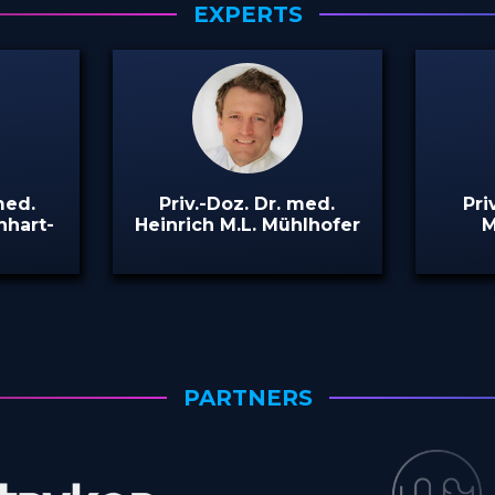
EXPERTS
med.
Priv.-Doz. Dr. med.
Pri
nhart-
Heinrich M.L. Mühlhofer
M
PARTNERS