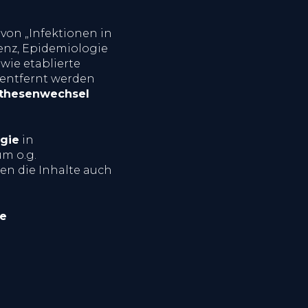
von „Infektionen in
enz, Epidemiologie
wie etablierte
 entfernt werden
thesenwechsel
rgie
in
um o.g.
en die Inhalte auch
te