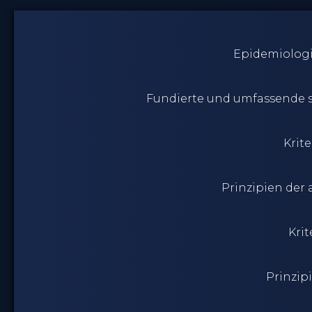
Epidemiologi
Fundierte und umfassende s
Krit
Prinzipien der
Kri
Prinzip