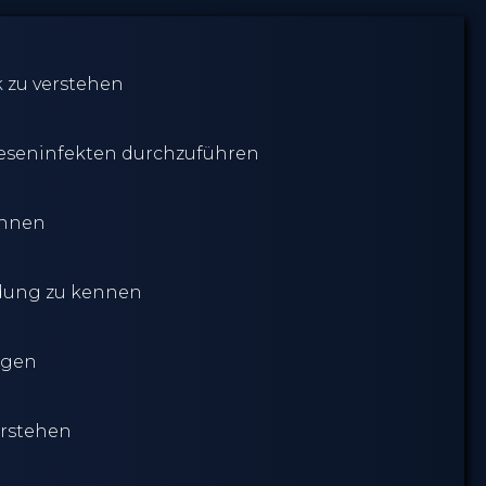
 zu verstehen
heseninfekten durchzuführen
ennen
ndung zu kennen
igen
erstehen