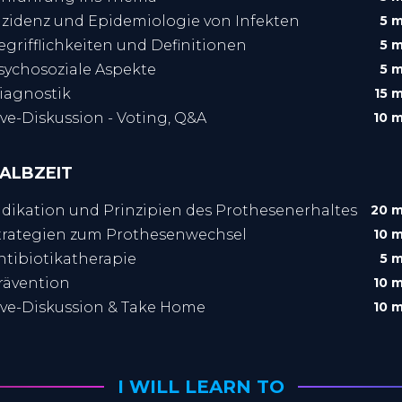
nzidenz und Epidemiologie von Infekten
5 m
egrifflichkeiten und Definitionen
5 m
sychosoziale Aspekte
5 m
iagnostik
15 m
ive-Diskussion - Voting, Q&A
10 m
ALBZEIT
ndikation und Prinzipien des Prothesenerhaltes
20 m
trategien zum Prothesenwechsel
10 m
ntibiotikatherapie
5 m
rävention
10 m
ive-Diskussion & Take Home
10 m
I WILL LEARN TO