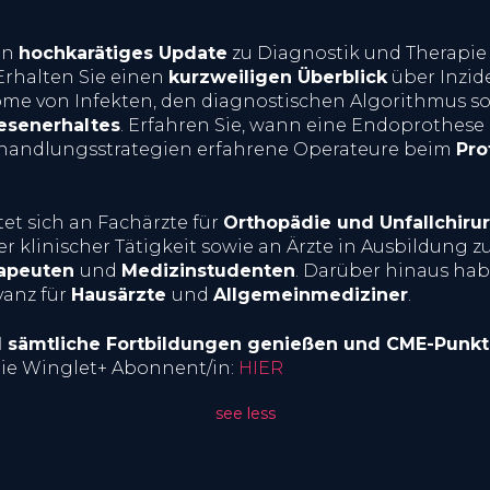
ein
hochkarätiges Update
zu Diagnostik und Therapie 
Erhalten Sie einen
kurzweiligen Überblick
über Inzid
me von Infekten, den diagnostischen Algorithmus so
esenerhaltes
. Erfahren Sie, wann eine Endoprothese
handlungsstrategien erfahrene Operateure beim
Pro
tet sich an Fachärzte für
Orthopädie und Unfallchiru
r klinischer Tätigkeit sowie an Ärzte in Ausbildung z
rapeuten
und
Medizinstudenten
. Darüber hinaus hab
vanz für
Hausärzte
und
Allgemeinmediziner
.
el sämtliche Fortbildungen genießen und CME-Punk
ie Winglet+ Abonnent/in:
HIER
see less