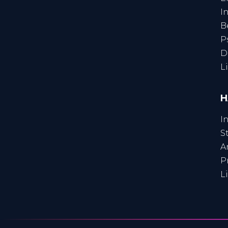
I
B
P
D
L
H
I
S
A
P
L