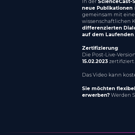
In der
ScienceCast-S
neue Publikationen
gemeinsam mit eine
wissenschaftlichen 
differenzierten Dia
auf dem Laufenden
.
Zertifizierung
:
Die Post-Live-Vers
15.02.2023
zertifizie
Das Video kann koste
Sie möchten flexib
erwerben?
Werden S