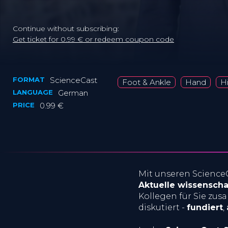
Continue without subscribing:
Get ticket for 0.99 € or redeem coupon code
FORMAT
ScienceCast
Foot & Ankle
Hand
H
LANGUAGE
German
PRICE
0.99 €
Mit unseren Science
Aktuelle wissensch
Kollegen für Sie zus
diskutiert -
fundiert
,