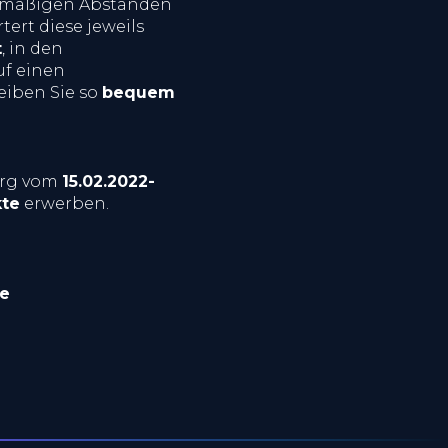
lmäßigen Abständen
ert diese jeweils
t
, in den
auf einen
eiben Sie so
bequem
erg vom
15.02.2022-
te
erwerben.
te