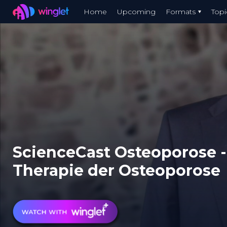
Winglet
Home
Upcoming
Formats
Topi
Skip
to
main
content
ScienceCast Osteoporose -
Therapie der Osteoporose