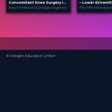
Concomitant Knee Surgery in
– Lower Extremit
Cartilage Regeneration: Real-
New Frontiers in Cartilage Regeneration
World Scenarios and Surgical
Strategies
ICRS
Ortho
PROVIDED BY
PROVIDED
BY
Festi..
13 Nov 2025
DATE
23 Mar 2026
DATE
TV Event
FORMAT
Film Festiv
FORMAT
29.00 €
PRICE
49.00 €
PRICE
© Winglet Education GmbH