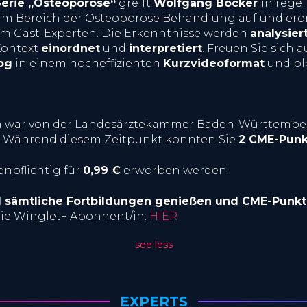
erie „Osteoporose“
greift
Wolfgang Böcker
in rege
im Bereich der Osteoporose Behandlung auf und erört
m Gast-Experten. Die Erkenntnisse werden
analysier
Kontext
einordnet
und
interpretiert
. Freuen Sie sich 
log
in einem hocheffizienten
Kurzvideoformat
und bl
ion war von der Landesärztekammer Baden-Württemb
rt. Während diesem Zeitpunkt konnten Sie
2 CME-Punk
npflichtig für
0,99 €
erworben werden.
el sämtliche Fortbildungen genießen und CME-Punk
ie Winglet+ Abonnent/in:
HIER
see less
EXPERTS