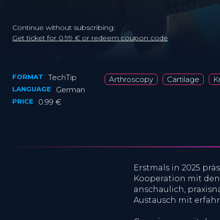
Continue without subscribing:
Get ticket for 0.99 € or redeem coupon code
FORMAT
TechTip
Arthroscopy
Cartilage
K
LANGUAGE
German
PRICE
0.99 €
Erstmals in 2025 prä
Kooperation mit de
anschaulich, praxisn
Austausch mit erfah