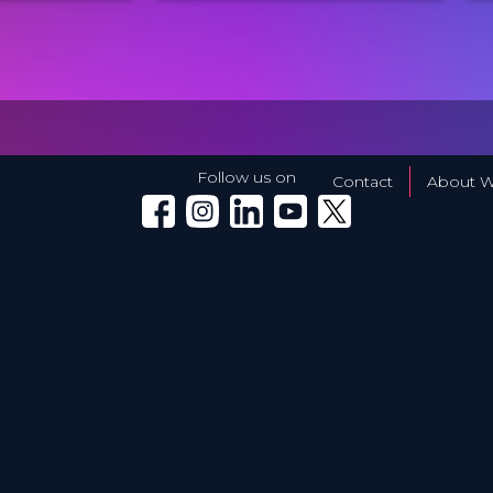
S
OS
Winglet Originals
PROVIDED BY
P
29 Aug 2023
DATE
D
TV Event
FORMAT
F
49.00 €
PRICE
P
Follow us on
Contact
About W
Winglet on Facebook
Winglet on Instagram
Winglet on LinkedIn
Winglet on YouTube
Winglet on X (Twitter)