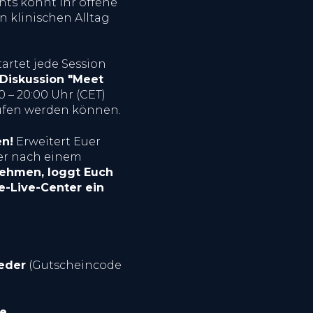
ts könnt Ihr offene
n klinischen Alltag
tartet jede Session
-Diskussion "Meet
0 – 20:00 Uhr (CET)
rufen werden können.
en!
Erweitert Euer
der nach einem
ehmen, loggt Euch
e-Live-Center ein
eder
(Gutscheincode
te