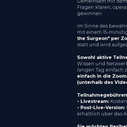
Gemeinsam mit dem/d
Fragen klären, opera
gewinnen.
Im Sinne des bewähr
mit einem 15-minüti
the Surgeon" per Z
statt und wird aufge
Sowohl aktive Teiln
Wissen und Netzwerk,
langen Tag einfach 
einfach in die Zoom
(unterhalb des Video
Teilnahmegebühren
- Livestream:
Kosten
- Post-Live-Version:
erhältlich über das A
Sie möchten flexib