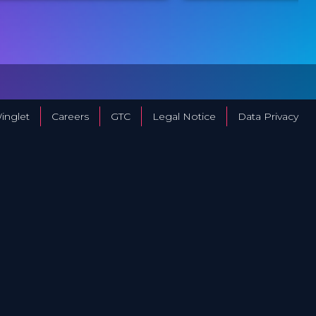
trategies
ICRS
ICRS
ROVIDED BY
PROVIDED BY
13 Nov 2025
17 Jul 2024
ATE
DATE
TV Event
TV Event
ORMAT
FORMAT
29.00 €
29.00 €
RICE
PRICE
inglet
Careers
GTC
Legal Notice
Data Privacy