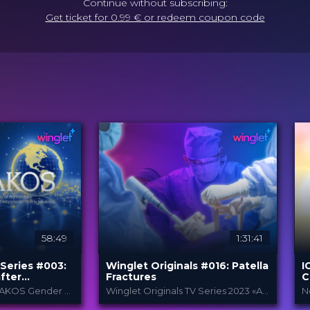
Continue without subscribing:
Get ticket for 0.99 € or redeem coupon code
58:49
1:31:41
Series #003:
Winglet Originals #016: Patella
I
fter
Fractures
C
C
Presented by the ISAKOS Gender Diversity Task Force
Winglet Originals TV Series 2023 «All About Techniques»
W