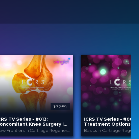
1:32:59
CRS TV Series - #013:
ICRS TV Series - #007:
oncomitant Knee Surgery in
Treatment Options for
artilage Regeneration: Real-
Articular Cartilage Inju
New Frontiers in Cartilage Regeneration
Basics in Cartilage Regene
orld Scenarios and Surgical
Overview