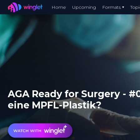
Winglet
Home
Upcoming
Formats
Topi
Skip
to
main
content
AGA Ready for Surgery - #0
eine MPFL-Plastik?