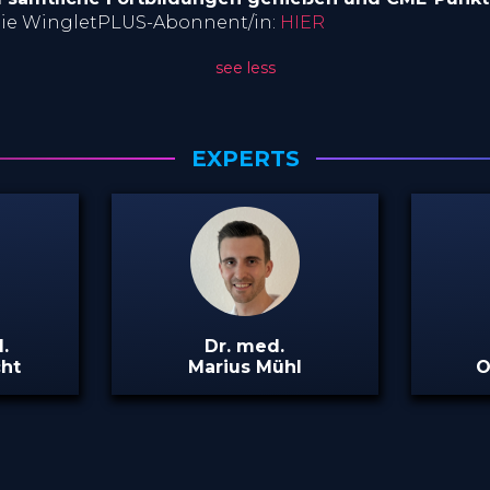
ie WingletPLUS-Abonnent/in:
HIE
R
see less
EXPERTS
.
Dr. med.
cht
Marius Mühl
O