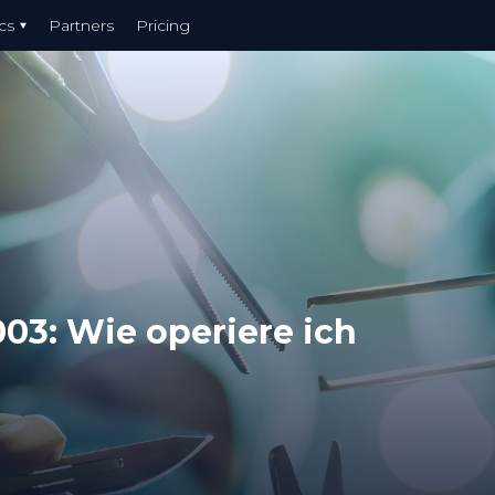
cs
Partners
Pricing
03: Wie operiere ich