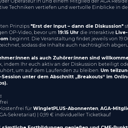
er Operateur:in und einem Mitglied der AGA Residen
tive Techniken vertiefen und wertvolle Einblicke in de
ten Prinzips
"Erst der Input – dann die Diskussion"
s
gen OP-Video, bevor um
19:15 Uhr
die interaktive
Live
oom
beginnt. Die Veranstaltung findet jeweils von 19:0
zeichnet, sodass die Inhalte auch nachträglich abge
ehmer:innen als auch Zuhörer:innen sind willkomm
 indem Ihr euch aktiv an der Diskussion beteiligt o
zuhört, um auf dem Laufenden zu bleiben.
Um teilzun
-Session unter dem Abschnitt „Breakouts“ im Onlin
s).
:
frei
Kostenfrei für
WingletPLUS-Abonnenten
,
AGA-Mitgli
GA-Sekretariat) | 0,99 € individueller Ticketkauf
el sämtliche Fortbildungen genießen und CME-Punk