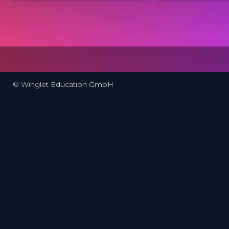
Winglet Originals
ISAK
PROVIDED BY
PROVIDED BY
25 Jul 2023
16 Oct 2025
DATE
DATE
TV Event
TV Event
FORMAT
FORMAT
49.00 €
29.00 €
PRICE
PRICE
© Winglet Education GmbH