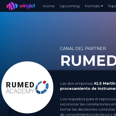
Winglet
Home
Upcoming
Formats
Topi
Skip
to
main
content
CANAL DEL PARTNER
RUMED
Las dos empresas
KLS Martin
procesamiento de instrume
Los requisitos para el reproce
reconocer las correlaciones en 
tomar las decisiones correctas e
de conocimientos técnicos y d