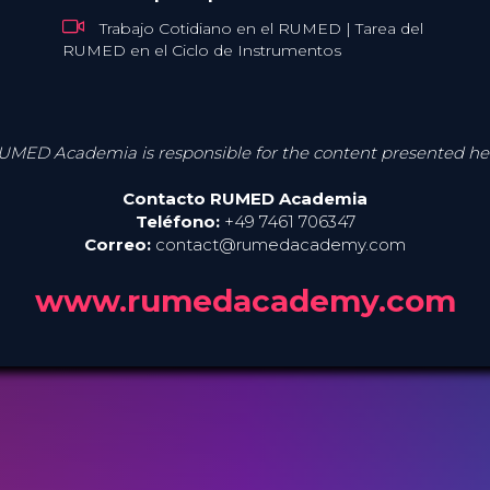
sanitarios, pero es mucho más que eso.
Además de la esterilización, la RUMED también
Trabajo Cotidiano en el RUMED | Tarea del
se encarga de la limpieza y desinfección, las
RUMED en el Ciclo de Instrumentos
pruebas funcionales, el cuidado y el
almacenamiento de los productos sanitarios.
Las exigencias a los procesos son ágiles y están
sujetas a estructuras cada vez más complejas.
UMED Academia is responsible for the content presented he
Contacto RUMED Academia
Teléfono:
+49 7461 706347
Correo:
contact@rumedacademy.com
www.rumedacademy.com