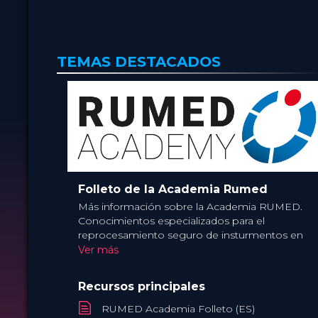
POR
Academia
POR
2 Jun 2025
FECHA
FECHA
HSPA: 2,5 Puntos CE
HS
CME
CME
Broadcast
FORMATO
FORMAT
80.00 €
TEMAS DESTACADOS
PRECIO
PRECIO
Folleto de la Academia Rumed
Más información sobre la Academia RUMED.
Conocimientos especializados para el
reprocesamiento seguro de insturmentos en
una unidad de reprocesamiento de productos
Ver más
sanitarios
Recursos principales
RUMED Academia Folleto (ES)