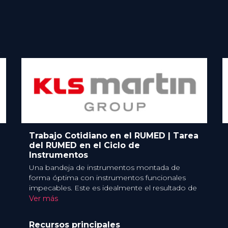
Academia
POR
Academ
2 Jun 2025
2 Jun 2025
FECHA
PA: 3,0 Puntos CE
HSPA: 2.0 Puntos CE
CME
Broadcast
Broadcast
O
FORMATO
80.00 €
80.00 €
PRECIO
Trabajo Cotidiano en el RUMED | Tarea
del RUMED en el Ciclo de
Instrumentos
Una bandeja de instrumentos montada de
forma óptima con instrumentos funcionales
impecables. Este es idealmente el resultado de
la RUMED, unidad de reprocesamiento para
Ver más
productos médicos. Se le atribuye
intuitivamente la esterilización de productos
Recursos principales