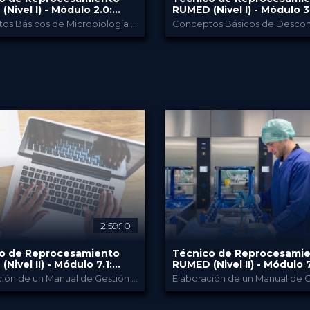
Nivel I) - Módulo ​2.0:
RUMED (Nivel I) - Módulo ​3
 y Microbiología
Limpieza y Desinfección I
Conceptos Básicos de Microbiología e Higiene Hospitalaria
RUMED
RUMED
CIONADO
PROPORCIONADO
Academia
POR
Academ
18 Nov 2024
18 Nov 2024
FECHA
PA: 2,0 Puntos CE
HSPA: 2,0 Puntos CE
CME
Broadcast
Broadcast
O
FORMATO
80.00 €
80.00 €
PRECIO
2:59:10
o de Reprocesamiento
Técnico de Reprocesami
Nivel II) - Módulo ​7.1:
RUMED (Nivel II) - Módulo ​7
 de Calidad y Validación II
Gestión de Calidad y Vali
Elaboración de un Manual de Gestión de Calidad
III
RUMED
RUMED
CIONADO
PROPORCIONADO