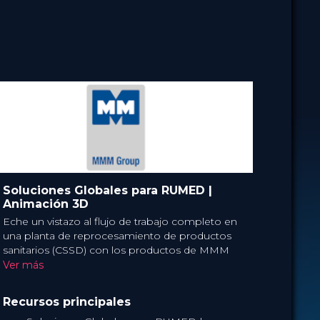
ia
POR
Academia
2 Jun 2025
FECHA
HSPA: 1.0 Punto CE
CME
Broadcast
FORMATO
80.00 €
PRECIO
Soluciones Globales para RUMED |
Animación 3D
Eche un vistazo al flujo de trabajo completo en
una planta de reprocesamiento de productos
sanitarios (CSSD) con los productos de MMM
Group. Empezando por la entrega del material
Ver más
estéril, la limpieza manual preliminar, la limpieza
y desinfección automáticas, el embalaje del
Recursos principales
material estéril, la esterilización a vapor y la