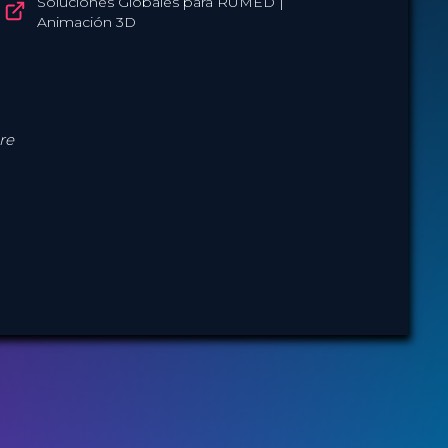
entrega al almacén de material estéril.
Soluciones Globales para RUMED |
Animación 3D
re