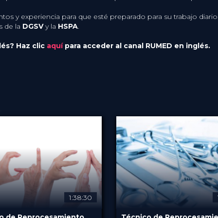
os y experiencia para que esté preparado para su trabajo diari
s de la
DGSV
y la
HSPA
.
lés? Haz clic
aquí
para acceder al canal RUMED en inglés.
1:38:30
o de Reprocesamiento
Técnico de Reprocesami