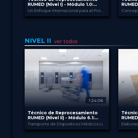
RUMED (Nivel I) - Módulo ​1.0:
RUMED (
Normas, Leyes y
Higiene
Un Enfoque Internacional para el Procesamiento
Reglamentaciones
RUMED
PROPORCIONADO
PROPOR
POR
Academia
POR
18 Nov 2024
FECHA
FECHA
HSPA: 1,0 Puntos CE
HS
CME
CME
NIVEL II
ver todos
Broadcast
FORMATO
FORMAT
80.00 €
PRECIO
PRECIO
1:24:06
Técnico de Reprocesamiento
Técnic
RUMED (Nivel II) - Módulo ​6.1:
RUMED (
Estructura y Diseño del RUMED y
Gestión
Transporte de Dispositivos Médicos Limpios y Usados
sus Procesos II
RUMED
PROPORCIONADO
PROPOR