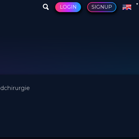
LOGIN
SIGNUP
ndchirurgie