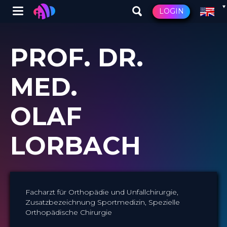
Winglet
LOGIN
Skip
to
PROF. DR.
main
content
MED.
OLAF
LORBACH
Facharzt für Orthopädie und Unfallchirurgie,
Zusatzbezeichnung Sportmedizin, Spezielle
Orthopädische Chirurgie