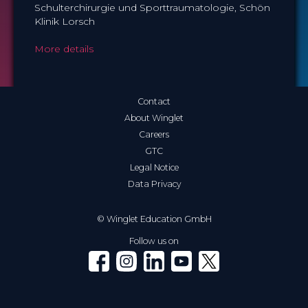
Schulterchirurgie und Sporttraumatologie, Schön
Klinik Lorsch
More details
Contact
About Winglet
Careers
GTC
Legal Notice
Data Privacy
© Winglet Education GmbH
Follow us on
Winglet on Facebook
Winglet on Instagram
Winglet on LinkedIn
Winglet on YouTube
Winglet on X (Twitter)