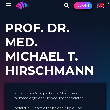
Winglet
LOGIN
Skip
to
PROF. DR.
main
content
MED.
MICHAEL T.
HIRSCHMANN
Facharzt für Orthopädische Chirurgie und
Traumatologie des Bewegungsapparates
Chefarzt a.i., Teamleiter Kniechirurgie und