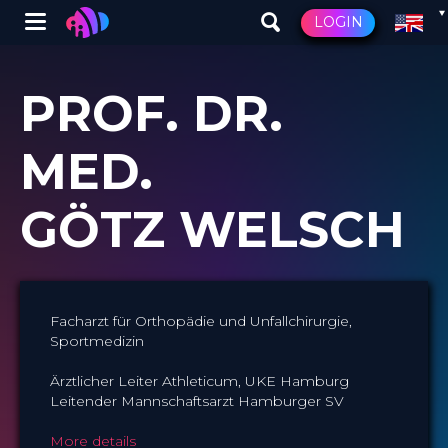
Winglet
LOGIN
Skip
to
PROF. DR.
main
content
MED.
GÖTZ WELSCH
Facharzt für Orthopädie und Unfallchirurgie,
Sportmedizin
Ärztlicher Leiter Athleticum, UKE Hamburg
Leitender Mannschaftsarzt Hamburger SV
More details