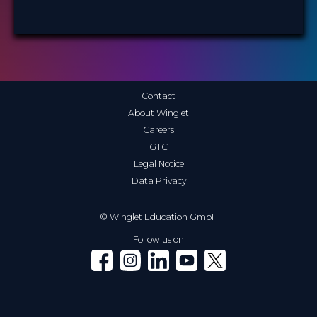
Contact
About Winglet
Careers
GTC
Legal Notice
Data Privacy
© Winglet Education GmbH
Follow us on
Winglet on Facebook
Winglet on Instagram
Winglet on LinkedIn
Winglet on YouTube
Winglet on X (Twitter)