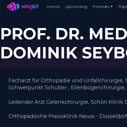
Winglet
Home
Upcoming
Formats
Topi
Skip
to
PROF. DR. MED
main
content
DOMINIK SEY
Facharzt für Orthopädie und Unfallchirurgie, S
Schwerpunkt Schulter-, Ellenbogenchirurgie,
Leitender Arzt Gelenkchirurgie, Schön Klinik 
Orthopädische Praxisklinik Neuss - Düsseldorf