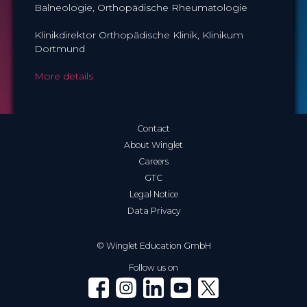
Balneologie, Orthopädische Rheumatologie
Klinikdirektor Orthopädische Klinik, Klinikum
Dortmund
More details
Contact
About Winglet
Careers
GTC
Legal Notice
Data Privacy
© Winglet Education GmbH
Follow us on
Winglet on Facebook
Winglet on Instagram
Winglet on LinkedIn
Winglet on YouTube
Winglet on X (Twitter)