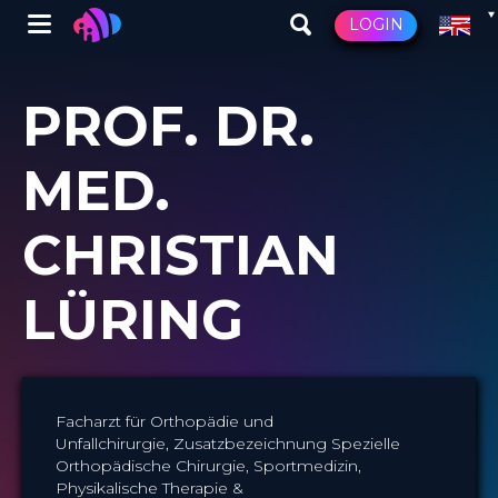
Winglet
LOGIN
Skip
to
PROF. DR.
main
content
MED.
CHRISTIAN
LÜRING
Facharzt für Orthopädie und
Unfallchirurgie, Zusatzbezeichnung Spezielle
Orthopädische Chirurgie, Sportmedizin,
Physikalische Therapie &