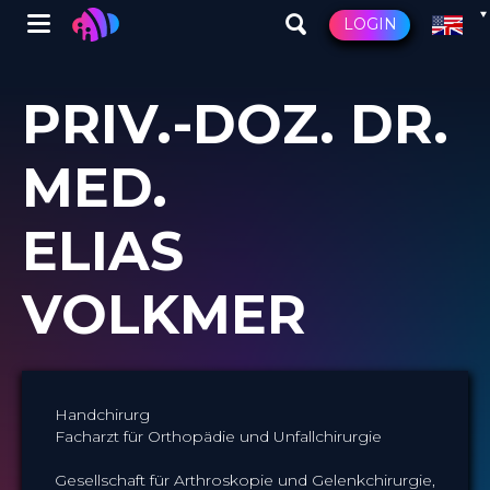
Winglet
LOGIN
Skip
to
PRIV.-DOZ. DR.
main
content
MED.
ELIAS
VOLKMER
Handchirurg
Facharzt für Orthopädie und Unfallchirurgie
Gesellschaft für Arthroskopie und Gelenkchirurgie,