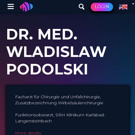
Winglet
LOGIN
Skip
to
DR. MED.
main
content
WLADISLAW
PODOLSKI
Facharzt für Chirurgie und Unfallchirurgie,
Zusatzbezeichnung Wirbelsäulenchirurgie
Funktionsoberarzt, SRH Klinikum Karlsbad-
Langensteinbach
More details