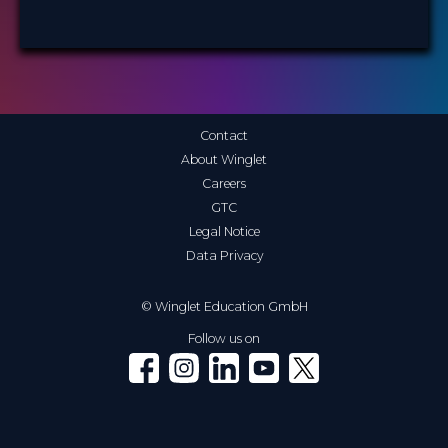
Contact
About Winglet
Careers
GTC
Legal Notice
Data Privacy
© Winglet Education GmbH
Follow us on
Winglet on Facebook
Winglet on Instagram
Winglet on LinkedIn
Winglet on YouTube
Winglet on X (Twitter)