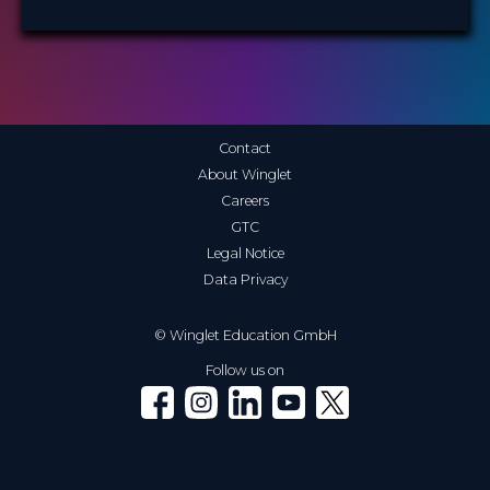
Contact
About Winglet
Careers
GTC
Legal Notice
Data Privacy
© Winglet Education GmbH
Follow us on
Winglet on Facebook
Winglet on Instagram
Winglet on LinkedIn
Winglet on YouTube
Winglet on X (Twitter)