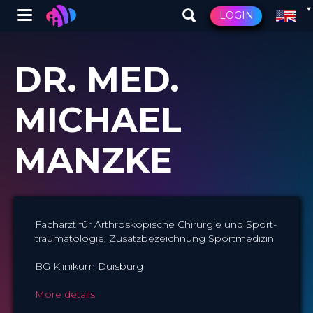
Winglet
LOGIN
Skip
to
DR. MED.
main
content
MICHAEL
MANZKE
Facharzt für Arthroskopische Chirurgie und Sport­
traumatologie, Zusatzbezeichnung Sport­medizin
BG Klinikum Duisburg
More details