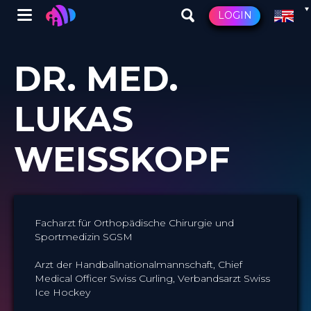
Winglet
LOGIN
Skip
to
DR. MED.
main
content
LUKAS
WEISSKOPF
Facharzt für Orthopädische Chirurgie und
Sportmedizin SGSM
Arzt der Handballnationalmannschaft, Chief
Medical Officer Swiss Curling, Verbandsarzt Swiss
Ice Hockey