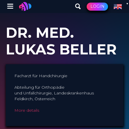
Winglet
LOGIN
Skip
to
DR. MED.
main
content
LUKAS BELLER
Facharzt für Handchirurgie
Abteilung für Orthopädie
und Unfallchirurgie, Landeskrankenhaus
Feldkirch, Österreich
More details