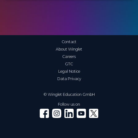
Contact
About Winglet
Careers
GTC
Legal Notice
Data Privacy
© Winglet Education GmbH
Follow us on
Winglet on Facebook
Winglet on Instagram
Winglet on LinkedIn
Winglet on YouTube
Winglet on X (Twitter)