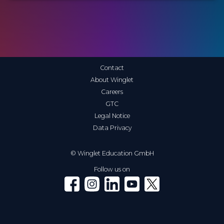
Contact
About Winglet
Careers
GTC
Legal Notice
Data Privacy
© Winglet Education GmbH
Follow us on
Winglet on Facebook
Winglet on Instagram
Winglet on LinkedIn
Winglet on YouTube
Winglet on X (Twitter)