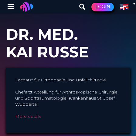
Winglet
LOGIN
Skip
to
DR. MED.
main
content
KAI RUSSE
Facharzt für Orthopädie und Unfallchirurgie
Chefarzt Abteilung für Arthroskopische Chirurgie
und Sporttraumatologie, Krankenhaus St. Josef,
Wuppertal
More details