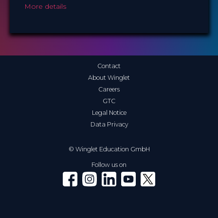
More details
Contact
About Winglet
Careers
GTC
Legal Notice
Data Privacy
© Winglet Education GmbH
Follow us on
Winglet on Facebook
Winglet on Instagram
Winglet on LinkedIn
Winglet on YouTube
Winglet on X (Twitter)