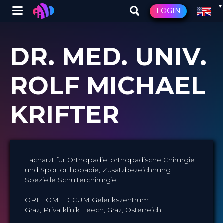
Winglet
LOGIN
Skip
to
DR. MED. UNIV.
main
content
ROLF MICHAEL
KRIFTER
Facharzt für Orthopädie, orthopädische Chirurgie
und Sportorthopädie, Zusatzbezeichnung
Spezielle Schulterchirurgie
ORHTOMEDICUM Gelenkszentrum
Graz, Privatklinik Leech, Graz, Österreich