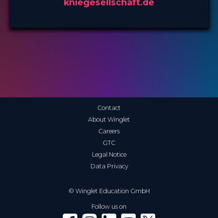
kniegesellschaft.de
Contact
About Winglet
Careers
GTC
Legal Notice
Data Privacy
© Winglet Education GmbH
Follow us on
Winglet on Facebook
Winglet on Instagram
Winglet on LinkedIn
Winglet on YouTube
Winglet on X (Twitter)