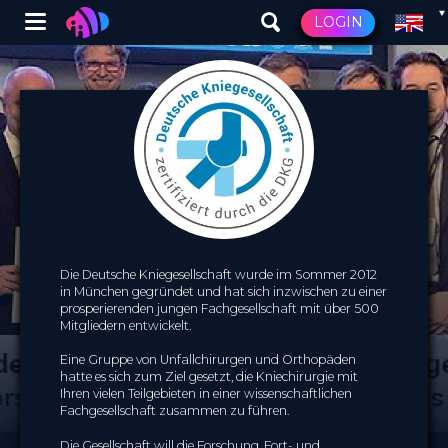
Winglet
LOGIN
Skip
to
main
content
Die Deutsche Kniegesellschaft wurde im Sommer 2012
in München gegründet und hat sich inzwischen zu einer
prosperierenden jungen Fachgesellschaft mit über 500
Mitgliedern entwickelt.
Eine Gruppe von Unfallchirurgen und Orthopäden
hatte es sich zum Ziel gesetzt, die Kniechirurgie mit
Ihren vielen Teilgebieten in einer wissenschaftlichen
Fachgesellschaft zusammen zu führen.
Die Gesellschaft will die Forschung, Fort- und