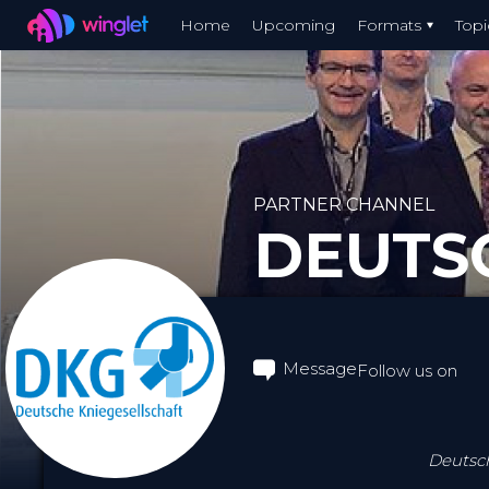
Winglet
Home
Upcoming
Formats
Topi
Skip
to
main
content
PARTNER CHANNEL
DEUTSC
Message
Follow us on
Deutsch