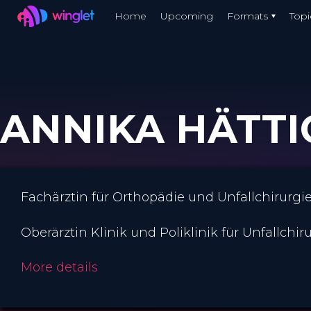
Winglet
Home
Upcoming
Formats
Topi
Skip
to
main
content
ANNIKA HÄTTIC
Fachärztin für Orthopädie und Unfallchirurgi
Oberärztin Klinik und Poliklinik für Unfallc
More details