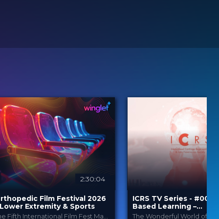
2:30:04
rthopedic Film Festival 2026
ICRS TV Series - #004:
 Lower Extremity & Sports
Based Learning –
Orthobiologics & Agin
The Fifth International Film Fest Made for and by Orthopedic and Trauma Surgeons