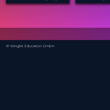
World Scenarios and Surgical
Overview
Strategies
ICRS
ICRS
PROVIDED BY
PROVIDED BY
13 Nov 2025
17 Jul 2024
DATE
DATE
TV Event
TV Event
FORMAT
FORMAT
29.00 €
29.00 €
PRICE
PRICE
© Winglet Education GmbH