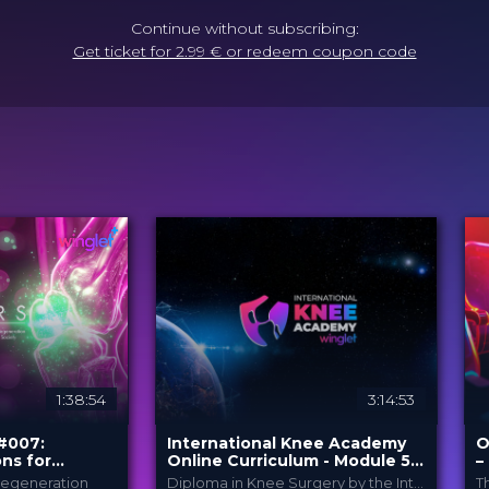
Continue without subscribing:
Get ticket for 2.99 € or redeem coupon code
1:38:54
3:14:53
 #007:
International Knee Academy
O
ns for
Online Curriculum - Module 5:
–
e Injuries - An
Cartilage
 Regeneration
Diploma in Knee Surgery by the International Knee Academy