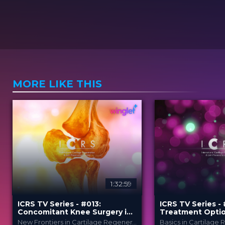
MORE LIKE THIS
1:32:59
ICRS TV Series - #013:
ICRS TV Series -
Concomitant Knee Surgery in
Treatment Optio
Cartilage Regeneration: Real-
Articular Cartilag
New Frontiers in Cartilage Regeneration
Basics in Cartilage