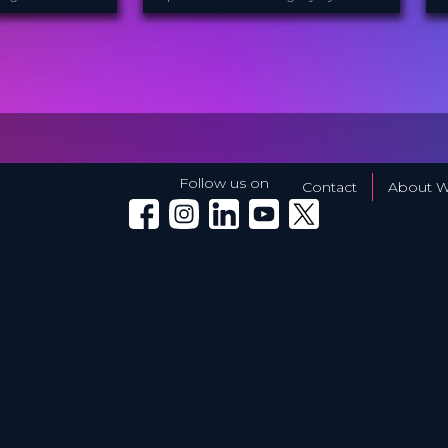
International Knee
PROVIDED
P
BY
Ac...
B
1 Apr 2026
DATE
D
Diploma in Knee Surgery
CME
F
Curricula
FORMAT
P
550.00 €
PRICE
Follow us on
Contact
About W
Winglet on Facebook
Winglet on Instagram
Winglet on LinkedIn
Winglet on YouTube
Winglet on X (Twitter)