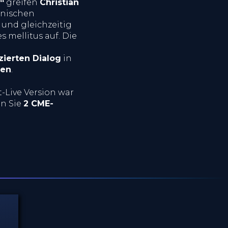
“
greifen
Christian
inischen
und gleichzeitig
 mellitus auf. Die
zierten Dialog
in
den
.
-Live Version war
en Sie
2 CME-