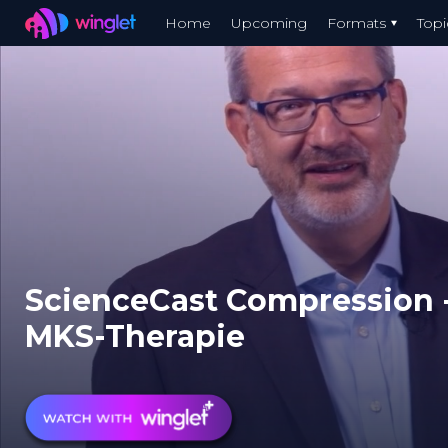
Winglet
Home
Upcoming
Formats
Topi
Skip
to
main
content
ScienceCast Compression - 
MKS-Therapie