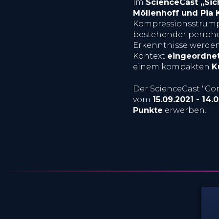
Im
ScienceCast „Sic
Möllenhoff und Pia
Kompressionsstrumpf
bestehender peripher
Erkenntnisse werde
Kontext
eingeordne
einem kompakten
K
Der ScienceCast "Com
vom
15.09.2021 - 14
Punkte
erwerben.