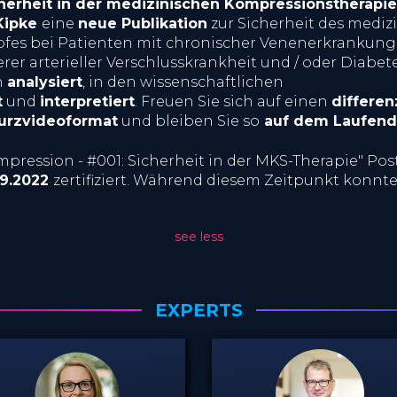
herheit in der medizinischen Kompressionstherapie
 Kipke
eine
neue Publikation
zur Sicherheit des mediz
es bei Patienten mit chronischer Venenerkrankung 
er arterieller Verschlusskrankheit und / oder Diabetes
n
analysiert
, in den wissenschaftlichen
t
und
interpretiert
. Freuen Sie sich auf einen
differen
urzvideoformat
und bleiben Sie so
auf dem Laufen
pression - #001: Sicherheit in der MKS-Therapie" Post
.09.2022
zertifiziert. Während diesem Zeitpunkt konnt
see less
EXPERTS