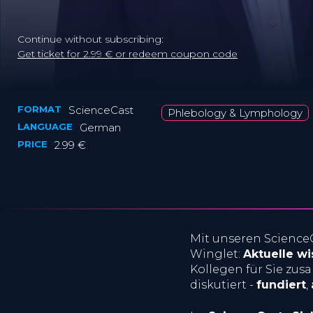
Continue without subscribing:
Get ticket for 2.99 € or redeem coupon code
FORMAT
ScienceCast
Phlebology & Lymphology
LANGUAGE
German
PRICE
2.99 €
Mit unseren Science
Winglet:
Aktuelle w
Kollegen für Sie zus
diskutiert -
fundiert
,