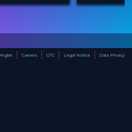
Athletes
Orthopedic Film
ICRS
ROVIDED
PROVIDED BY
Y
Festi...
21 Sep 2023
DATE
23 Mar 2026
ATE
TV Event
FORMAT
Film Festival
ORMAT
29.00 €
PRICE
49.00 €
RICE
inglet
Careers
GTC
Legal Notice
Data Privacy