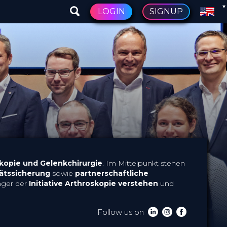
LOGIN
SIGNUP
skopie und Gelenkchirurgie
. Im Mittelpunkt stehen
tätssicherung
sowie
partnerschaftliche
äger der
Initiative Arthroskopie
verstehen
und
Follow us on