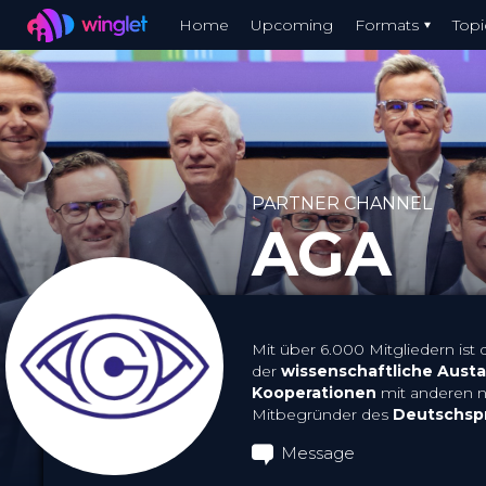
Winglet
Home
Upcoming
Formats
Topi
Skip
to
main
content
PARTNER CHANNEL
AGA
Mit über 6.000 Mitgliedern ist 
der
wissenschaftliche Aust
Kooperationen
mit anderen na
Mitbegründer des
Deutschspr
Message