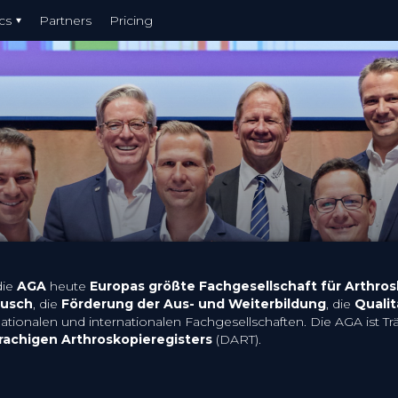
cs
Partners
Pricing
die
AGA
heute
Europas größte Fachgesellschaft für Arthro
ausch
, die
Förderung der Aus- und Weiterbildung
, die
Quali
tionalen und internationalen Fachgesellschaften. Die AGA ist Tr
achigen Arthroskopieregisters
(DART).